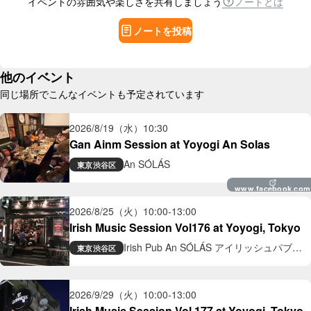
イベントの雰囲気や楽しさを共有しましょう
ノートとは
ノートを投稿
他のイベント
同じ場所でこんなイベントも予定されています
2026/8/19（水）
10:30
Gan Ainm Session at Yoyogi An Solas
An SÓLÁS
東京
渋谷区
www.facebook.com
2026/8/25（火）
10:00
-
13:00
Irish Music Session Vol176 at Yoyogi, Tokyo
Irish Pub An SÓLÁS アイリッシュパブ
東京
渋谷区
アン ソラス
2026/9/29（火）
10:00
-
13:00
Irish Music Session Vol.177 at Yoyogi, Tokyo