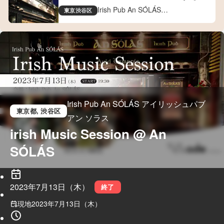
Tokyo
Irish Pub An SÓLÁS
東京
渋谷区
アイリッシュパブ アン ソラス
Irish Pub An SÓLÁS アイリッシュパブ
東京都
, 渋谷区
アン ソラス
irish Music Session @ An 
SÓLÁS
2023年7月13日（木）
終了
現地
2023年7月13日（木）