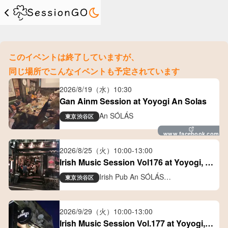
このイベントは終了していますが、
同じ場所でこんなイベントも予定されています
2026/8/19（水）
10:30
Gan Ainm Session at Yoyogi An Solas
An SÓLÁS
東京
渋谷区
www.facebook.com
2026/8/25（火）
10:00
-
13:00
Irish Music Session Vol176 at Yoyogi, 
Tokyo
Irish Pub An SÓLÁS
東京
渋谷区
アイリッシュパブ アン ソラス
2026/9/29（火）
10:00
-
13:00
Irish Music Session Vol.177 at Yoyogi, 