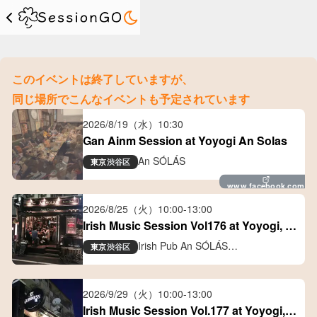
このイベントは終了していますが、
同じ場所でこんなイベントも予定されています
2026/8/19（水）
10:30
Gan Ainm Session at Yoyogi An Solas
An SÓLÁS
東京
渋谷区
www.facebook.com
2026/8/25（火）
10:00
-
13:00
Irish Music Session Vol176 at Yoyogi, 
Tokyo
Irish Pub An SÓLÁS
東京
渋谷区
アイリッシュパブ アン ソラス
2026/9/29（火）
10:00
-
13:00
Irish Music Session Vol.177 at Yoyogi, 