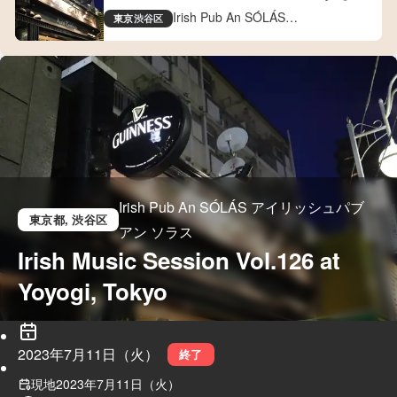
Tokyo
Irish Pub An SÓLÁS
東京
渋谷区
アイリッシュパブ アン ソラス
Irish Pub An SÓLÁS アイリッシュパブ
東京都
, 渋谷区
アン ソラス
Irish Music Session Vol.126 at 
Yoyogi, Tokyo
2023年7月11日（火）
終了
現地
2023年7月11日（火）