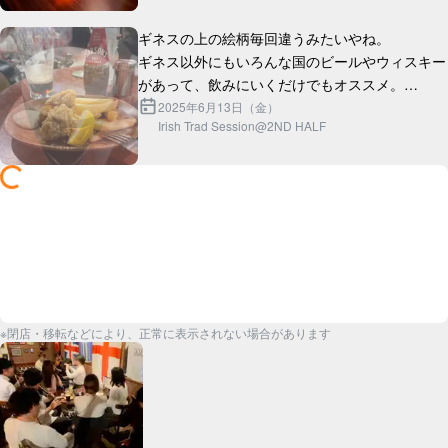
ギネスの上の絵柄毎回違うみたいやね。

ギネス以外にもいろんな国のビールやウィスキー
があって、飲みにいくだけでもオススメ。

2025年6月13日（金）
Irish Trad Session@2ND HALF
セッションもlovelyなチューンが沢山出ます。

※閉店・移転などにより、正常に表示されない場合があります