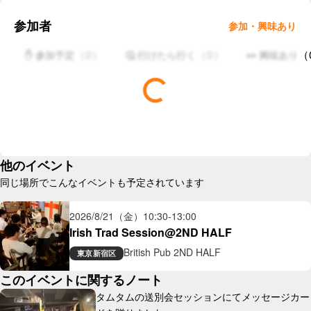
参加者
参加・興味あり
（
0
）
（
0
）
（
✋ 参加予定
🤔 行けたら行く
👀 興味あり
他のイベント
同じ場所でこんなイベントも予定されています
2026/8/21（金）
10:30
-
13:00
Irish Trad Session@2ND HALF
British Pub 2ND HALF
東京
新宿区
このイベントに関するノート
タムタムの送別会セッションにてメッセージカー