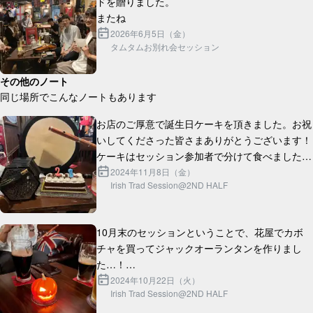
ドを贈りました。

2026年6月5日（金）
タムタムお別れ会セッション
その他のノート
同じ場所でこんなノートもあります
お店のご厚意で誕生日ケーキを頂きました。お祝
いしてくださった皆さまありがとうございます！
ケーキはセッション参加者で分けて食べました！

これからも引き続き暖かいセッションを作ってい
2024年11月8日（金）
Irish Trad Session@2ND HALF
10月末のセッションということで、花屋でカボ
チャを買ってジャックオーランタンを作りまし
た…！

灯りに蝋燭を使ったので、セッション終盤にはか
2024年10月22日（火）
Irish Trad Session@2ND HALF