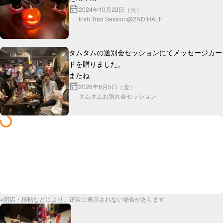
灯りに蝋燭を使ったので、セッション終盤にはか
2024年10月22日（火）
Irish Trad Session@2ND HALF
タムタムの送別会セッションにてメッセージカー
ドを贈りました。

2026年6月5日（金）
タムタムお別れ会セッション
※閉店・移転などにより、正常に表示されない場合があります