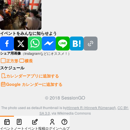
イベントをみんなに知らせよう
シェア用画像
（Instagramなどにオススメ！）
正方形
横長
スケジュール
カレンダーアプリに追加する
Google カレンダーに追加する
© 2018 SessionGO
The photo used as default thumbnail is by
Hinnerk R (Hinnerk Rümenapf)
,
CC BY-
SA 3.0
, via Wikimedia Commons
イベント
ノート
イベント投稿
ログイン
ヘルプ