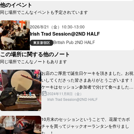
他のイベント
同じ場所でこんなイベントも予定されています
2026/8/21（金）
10:30
-
13:00
Irish Trad Session@2ND HALF
British Pub 2ND HALF
東京
新宿区
この場所に関する他のノート
同じ場所でこんなノートもあります
お店のご厚意で誕生日ケーキを頂きました。お祝
いしてくださった皆さまありがとうございます！
ケーキはセッション参加者で分けて食べました！

これからも引き続き暖かいセッションを作ってい
2024年11月8日（金）
Irish Trad Session@2ND HALF
10月末のセッションということで、花屋でカボ
チャを買ってジャックオーランタンを作りまし
た…！
