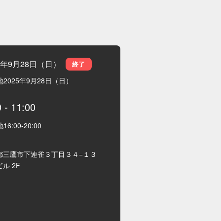
25年9月28日（日）
終了
地
2025年9月28日（日）
0
-
11:00
地
16:00
-
20:00
都三鷹市下連雀３丁目３４−１３
ル 2F