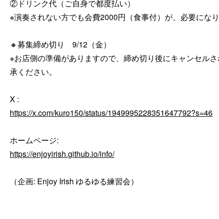
②ドリンク代（ご自身で都度払い）

※演奏されない方でも会費2000円（食事付）が、必要になり
🔸募集締め切り　9/12（金）

※お店側の準備がありますので、締め切り後にキャンセルさ
承ください。

https://x.com/kuro150/status/1949995228351647792?s=46
https://enjoyirish.github.io/info/