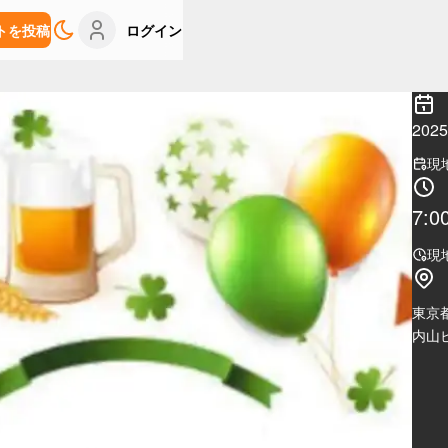
トを投稿
ログイン
20
現
7:0
現
東京
内山ビ