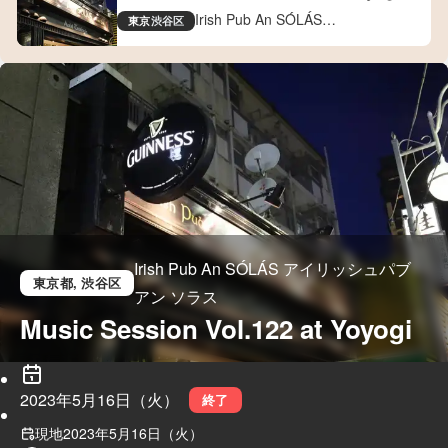
Tokyo
Irish Pub An SÓLÁS
東京
渋谷区
アイリッシュパブ アン ソラス
Irish Pub An SÓLÁS アイリッシュパブ
東京都
, 渋谷区
アン ソラス
Music Session Vol.122 at Yoyogi
2023年5月16日（火）
終了
現地
2023年5月16日（火）