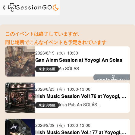
このイベントは終了していますが、
同じ場所でこんなイベントも予定されています
2026/8/19（水）
10:30
Gan Ainm Session at Yoyogi An Solas
An SÓLÁS
東京
渋谷区
www.facebook.com
2026/8/25（火）
10:00
-
13:00
Irish Music Session Vol176 at Yoyogi, 
Tokyo
Irish Pub An SÓLÁS
東京
渋谷区
アイリッシュパブ アン ソラス
2026/9/29（火）
10:00
-
13:00
Irish Music Session Vol.177 at Yoyogi, 