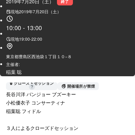
2019年7月20日（土）
終了
現地
2019年7月20日（土）
10:00
-
13:00
現地
19:00
-
22:00
東京都豊島区西池袋１丁目１０−８
主催者:
稲葉 聡
🔒 クローズドセッション
🚭 開催場所が禁煙
長谷川洋 バンジョー ブズーキー

小松優衣子 コンサーティナ

稲葉聡 フィドル

３人によるクローズドセッション