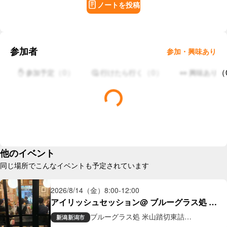
ノートを投稿
参加者
参加・興味あり
（
0
）
（
0
）
（
✋ 参加予定
🤔 行けたら行く
👀 興味あり
他のイベント
同じ場所でこんなイベントも予定されています
2026/8/14（金）
8:00
-
12:00
アイリッシュセッション@ ブルーグラス処 米
山踏切東詰
ブルーグラス処 米山踏切東詰
新潟
新潟市