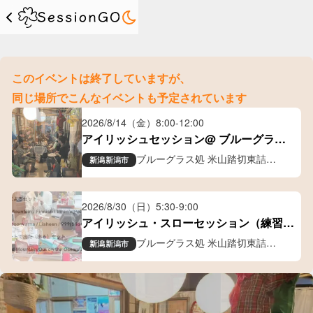
このイベントは終了していますが、
同じ場所でこんなイベントも予定されています
2026/8/14（金）
8:00
-
12:00
アイリッシュセッション@ ブルーグラス
処 米山踏切東詰
ブルーグラス処 米山踏切東詰
新潟
新潟市
ギャラリー喫茶
2026/8/30（日）
5:30
-
9:00
アイリッシュ・スローセッション（練習）
会
ブルーグラス処 米山踏切東詰
新潟
新潟市
ギャラリー喫茶