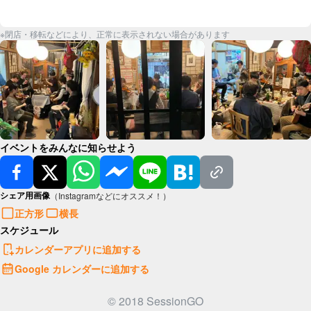
※閉店・移転などにより、正常に表示されない場合があります
イベントをみんなに知らせよう
シェア用画像
（Instagramなどにオススメ！）
正方形
横長
スケジュール
カレンダーアプリに追加する
Google カレンダーに追加する
© 2018 SessionGO