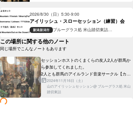
ギャラリー喫茶
2026/8/30（日）
5:30
-
9:00
アイリッシュ・スローセッション（練習）会
ブルーグラス処 米山踏切東詰
新潟
新潟市
ギャラリー喫茶
この場所に関する他のノート
同じ場所でこんなノートもあります
セッションホストのくまくらの友人2人が群馬か
ら参加してくれました。

2人とも群馬のアイルランド音楽サークル【カパ
ルトーン】に所属しており、隣県同士の交流を深
2024年11月16日（土）
山のアイリッシュセッション@ ブルーグラス処 米山
踏切東詰