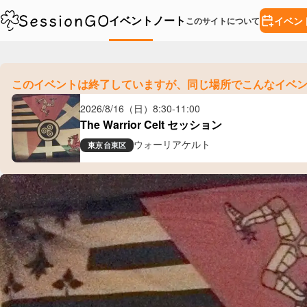
イベント
ノート
イベン
このサイトについて
このイベントは終了していますが、
同じ場所でこんなイベ
2026/8/16（日）
8:30
-
11:00
The Warrior Celt セッション
ウォーリアケルト
東京
台東区