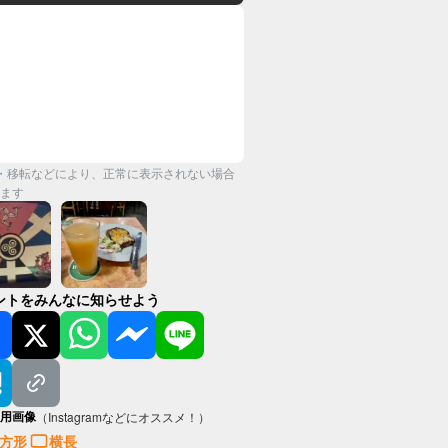
・移転などにより、正常に表示されない場合
ます
ントをみんなに知らせよう
用画像
（Instagramなどにオススメ！）
方形
横長