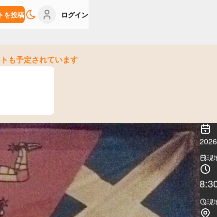
トを投稿
ログイン
ントも予定されています
20
現
8:3
現