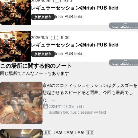
2026/8/29（土）
9:00
レギュラーセッション@Irish PUB field
Irish PUB field
京都
京都市
kyotofield.com
2026/9/5（土）
9:00
レギュラーセッション@Irish PUB field
Irish PUB field
京都
京都市
この場所に関する他のノート
kyotofield.com
同じ場所でこんなノートもあります
京都のスコティッシュセッションはグラスゴーを
想起させるスピード感と選曲、今回も最高でし
た！

2024年11月3日（日）
Scottish folk music session @ field
ところで近くに席からすごい楽しそうにセッショ
ン聴いてくれている外国人旅行者のカップルがい
らっしゃったんです...
🇺🇸 USA! USA! USA! 🇺🇸
