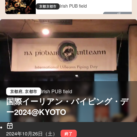
Irish PUB field
京都
京都市
kyotofield.com
Irish PUB field
京都府
, 京都市
国際イーリアン・パイピング・デ
ー2024@KYOTO
2024年10月26日（土）
終了