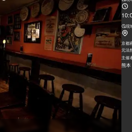
10:
現
京都
元法
主催者
熊本（