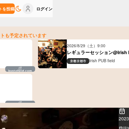
トを投稿
ログイン
ントも予定されています
2026/8/29（土）
9:00
レギュラーセッション@Irish PU
Irish PUB field
京都
京都市
kyotofield.com
kyotofield.com
20
現