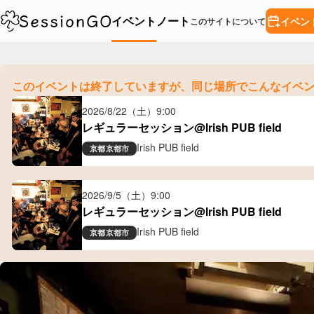
イベント
ノート
イベン
このサイトについて
このイベントは終了していますが、
同じ場所でこんなイベ
2026/8/22（土）
9:00
レギュラーセッション@Irish PUB field
Irish PUB field
京都
京都市
2026/9/5（土）
9:00
レギュラーセッション@Irish PUB field
Irish PUB field
京都
京都市