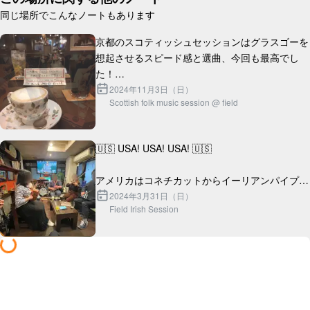
同じ場所でこんなノートもあります
京都のスコティッシュセッションはグラスゴーを
想起させるスピード感と選曲、今回も最高でし
た！

2024年11月3日（日）
Scottish folk music session @ field
ところで近くに席からすごい楽しそうにセッショ
ン聴いてくれている外国人旅行者のカップルがい
らっしゃったんです...
🇺🇸 USA! USA! USA! 🇺🇸

アメリカはコネチカットからイーリアンパイプ奏
者のナイスなクールガイ、ジョナサンがやってき
2024年3月31日（日）
Field Irish Session
た！
