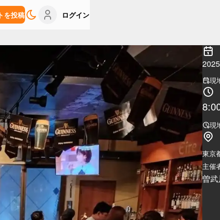
トを投稿
ログイン
20
現
8:0
現
東京
主催者
曽武