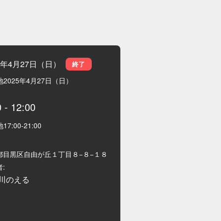
25年4月27日（日）
終了
地
2025年4月27日（日）
0
-
12:00
地
17:00
-
21:00
都目黒区自由が丘１丁目８−８−１８
:
川のえる