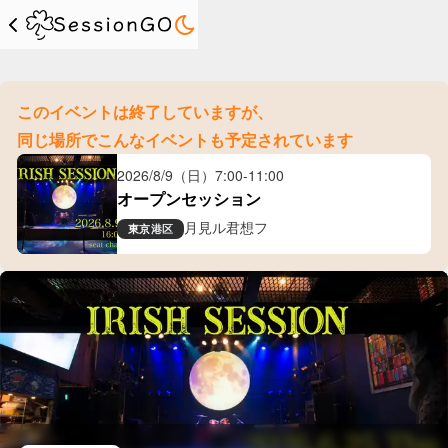
このイベントは終了していますが、
同じ場所でこんなイベントも予定されています
2026/8/9（日）
7:00
-
11:00
オープンセッション
月見ル君想フ
東京
港区