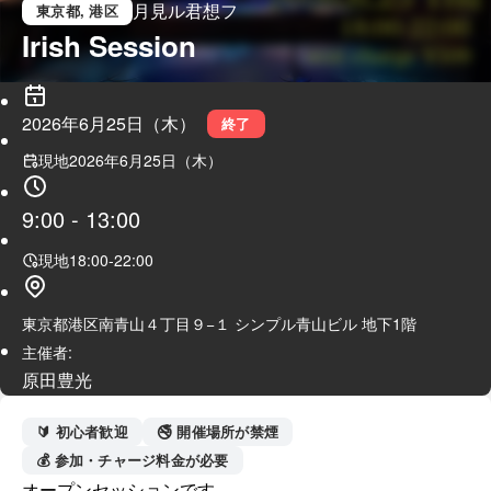
月見ル君想フ
東京都
, 港区
Irish Session
2026年6月25日（木）
終了
現地
2026年6月25日（木）
9:00
-
13:00
現地
18:00
-
22:00
東京都港区南青山４丁目９−１ シンプル青山ビル 地下1階
主催者:
原田豊光
🔰 初心者歓迎
🚭 開催場所が禁煙
💰 参加・チャージ料金が必要
オープンセッションです
