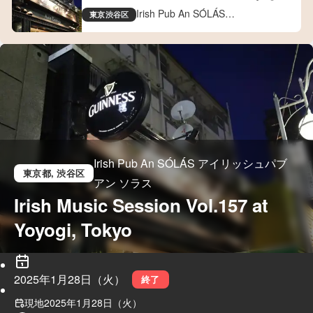
Tokyo
Irish Pub An SÓLÁS
東京
渋谷区
アイリッシュパブ アン ソラス
Irish Pub An SÓLÁS アイリッシュパブ
東京都
, 渋谷区
アン ソラス
Irish Music Session Vol.157 at 
Yoyogi, Tokyo
2025年1月28日（火）
終了
現地
2025年1月28日（火）