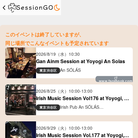
このイベントは終了していますが、
同じ場所でこんなイベントも予定されています
2026/8/19（水）
10:30
Gan Ainm Session at Yoyogi An Solas
An SÓLÁS
東京
渋谷区
www.facebook.com
2026/8/25（火）
10:00
-
13:00
Irish Music Session Vol176 at Yoyogi, 
Tokyo
Irish Pub An SÓLÁS
東京
渋谷区
アイリッシュパブ アン ソラス
2026/9/29（火）
10:00
-
13:00
Irish Music Session Vol.177 at Yoyogi, 