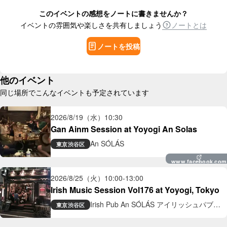
このイベントの感想をノートに書きませんか？
イベントの雰囲気や楽しさを共有しましょう
ノートとは
ノートを投稿
他のイベント
同じ場所でこんなイベントも予定されています
2026/8/19（水）
10:30
Gan Ainm Session at Yoyogi An Solas
An SÓLÁS
東京
渋谷区
www.facebook.com
2026/8/25（火）
10:00
-
13:00
Irish Music Session Vol176 at Yoyogi, Tokyo
Irish Pub An SÓLÁS アイリッシュパブ
東京
渋谷区
アン ソラス