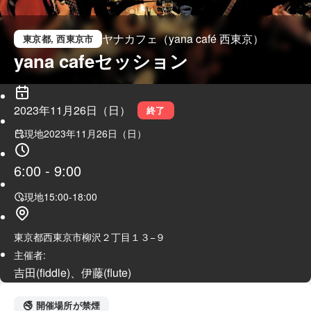
ヤナカフェ（yana café 西東京）
東京都
, 西東京市
yana cafeセッション
2023年11月26日（日）
終了
現地
2023年11月26日（日）
6:00
-
9:00
現地
15:00
-
18:00
東京都西東京市柳沢２丁目１３−９
主催者:
吉田(fiddle)、伊藤(flute)
🚭 開催場所が禁煙