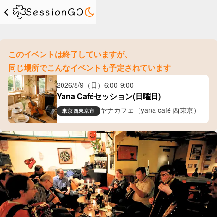
このイベントは終了していますが、
同じ場所でこんなイベントも予定されています
2026/8/9（日）
6:00
-
9:00
Yana Caféセッション(日曜日)
ヤナカフェ（yana café 西東京）
東京
西東京市