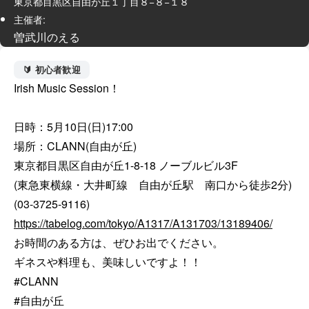
東京都目黒区自由が丘１丁目８−８−１８
主催者:
曽武川のえる
🔰 初心者歓迎
Irish Music Session！

日時：5月10日(日)17:00

場所：CLANN(自由が丘)

東京都目黒区自由が丘1-8-18 ノーブルビル3F

(東急東横線・大井町線　自由が丘駅　南口から徒歩2分)

https://tabelog.com/tokyo/A1317/A131703/13189406/
お時間のある方は、ぜひお出でください。

ギネスや料理も、美味しいですよ！！

#CLANN

#自由が丘
