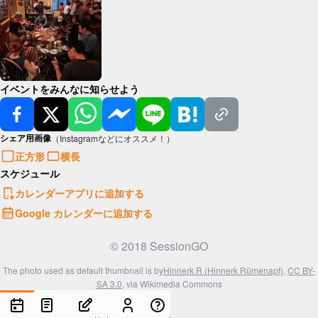
イベントをみんなに知らせよう
シェア用画像
（Instagramなどにオススメ！）
正方形
横長
スケジュール
カレンダーアプリに追加する
Google カレンダーに追加する
© 2018 SessionGO
The photo used as default thumbnail is by
Hinnerk R (Hinnerk Rümenapf)
,
CC BY-
SA 3.0
, via Wikimedia Commons