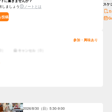
ートに書きませんか？
スケ
有しましょう
ノートとは
カ
を投稿
G
参加・興味あり
0
）
（
0
）
🙅 キャンセル
2026/8/30（日）
5:30
-
9:00