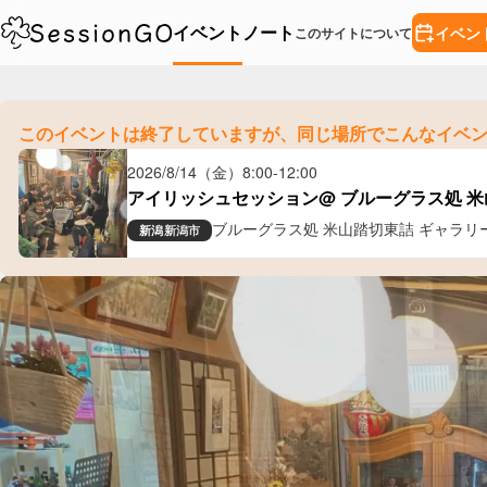
イベント
ノート
イベン
このサイトについて
このイベントは終了していますが、
同じ場所でこんなイベ
2026/8/14（金）
8:00
-
12:00
アイリッシュセッション@ ブルーグラス処 
ブルーグラス処 米山踏切東詰 ギャラリ
新潟
新潟市