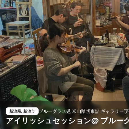
ブルーグラス処 米山踏切東詰 ギャラリー喫
新潟県
, 新潟市
アイリッシュセッション@ ブルーグ