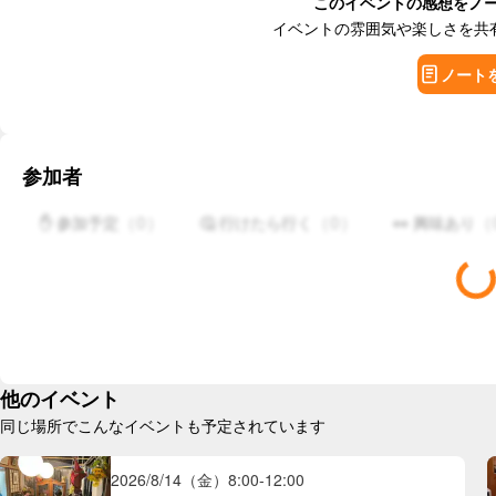
このイベントの感想をノ
イベントの雰囲気や楽しさを共
ノート
参加者
（
0
）
（
0
）
（
✋ 参加予定
🤔 行けたら行く
👀 興味あり
他のイベント
同じ場所でこんなイベントも予定されています
2026/8/14（金）
8:00
-
12:00