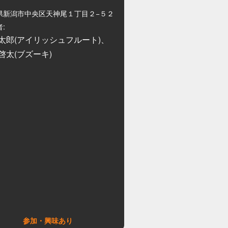
県新潟市中央区天神尾１丁目２−５２
:
太郎(アイリッシュフルート)、
啓太(ブズーキ)
参加・興味あり