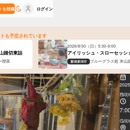
トを投稿
ログイン
ントも予定されています
2026/8/30（日）
5:30
-
9:00
米山踏切東詰
アイリッシュ・スローセッシ
ー喫茶
ブルーグラス処 米山
新潟
新潟市
202
現
7:0
現