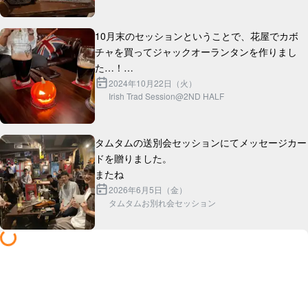
10月末のセッションということで、花屋でカボ
チャを買ってジャックオーランタンを作りまし
た…！

灯りに蝋燭を使ったので、セッション終盤にはか
2024年10月22日（火）
Irish Trad Session@2ND HALF
タムタムの送別会セッションにてメッセージカー
ドを贈りました。

2026年6月5日（金）
タムタムお別れ会セッション