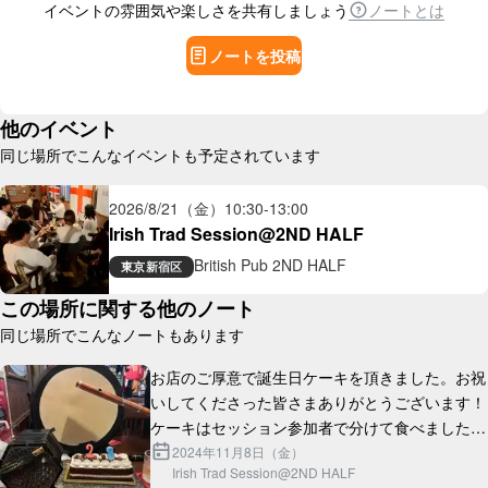
イベントの雰囲気や楽しさを共有しましょう
ノートとは
ノートを投稿
他のイベント
同じ場所でこんなイベントも予定されています
2026/8/21（金）
10:30
-
13:00
Irish Trad Session@2ND HALF
British Pub 2ND HALF
東京
新宿区
この場所に関する他のノート
同じ場所でこんなノートもあります
お店のご厚意で誕生日ケーキを頂きました。お祝
いしてくださった皆さまありがとうございます！
ケーキはセッション参加者で分けて食べました！

これからも引き続き暖かいセッションを作ってい
2024年11月8日（金）
Irish Trad Session@2ND HALF