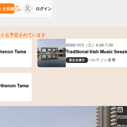
トを投稿
ログイン
ントも予定されています
2026/10/3（土）
4:30
-
7:30
rthenon Tama
Traditional Irish Music Ses
パルテノン多摩
東京
多摩市
arthenon Tama
20
現