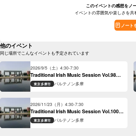
このイベントの感想をノ
イベントの雰囲気や楽しさを共
ノート
他のイベント
同じ場所でこんなイベントも予定されています
2026/9/5（土）
4:30
-
7:30
Traditional Irish Music Session Vol.98＠
Parthenon Tama
パルテノン多摩
東京
多摩市
2026/11/23（月）
4:30
-
7:30
Traditional Irish Music Session Vol.100＠
Parthenon Tama
パルテノン多摩
東京
多摩市