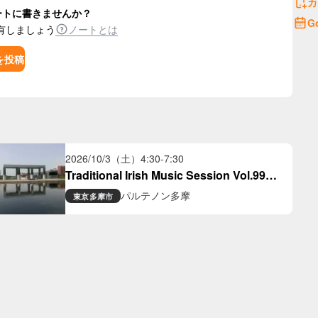
カ
ートに書きませんか？
G
有しましょう
ノートとは
を投稿
2026/10/3（土）
4:30
-
7:30
Traditional Irish Music Session Vol.99＠
Parthenon Tama
パルテノン多摩
東京
多摩市