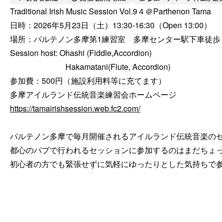
Traditional Irish Music Session Vol.9４＠Parthenon Tama

日時：2026年5月23日（土）13:30-16:30（Open 13:00）

場所：パルテノン多摩第1練習室　多摩センター駅下車徒歩
Session host: Ohashi (Fiddle,Accordion)

　　　　　　　Hakamatani(Flute, Accordion)

参加費：500円（施設利用料等に充てます）

https://tamairishsession.web.fc2.com/
パルテノン多摩で毎月開催されるアイルランド伝統音楽のセ
都心のパブで行われるセッションに参加するのはまだちょっ
初心者の方でも緊張せずに気軽にゆったりとした気持ちで参