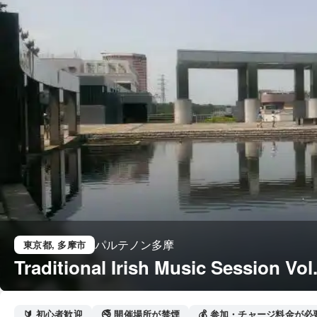
パルテノン多摩
東京都
, 多摩市
Traditional Irish Music Session V
🔰 初心者歓迎
🚭 開催場所が禁煙
💰 参加・チャージ料金が必