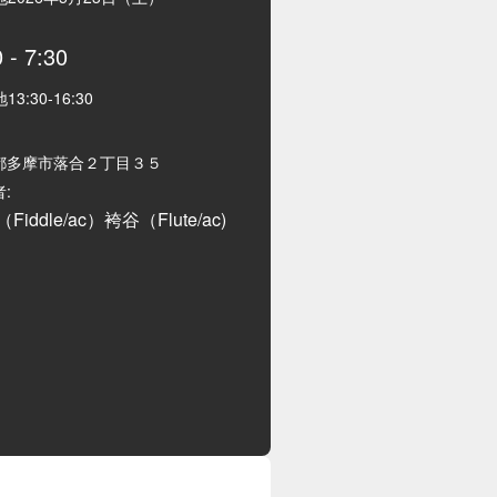
0
-
7:30
地
13:30
-
16:30
都多摩市落合２丁目３５
:
Fiddle/ac）袴谷（Flute/ac)