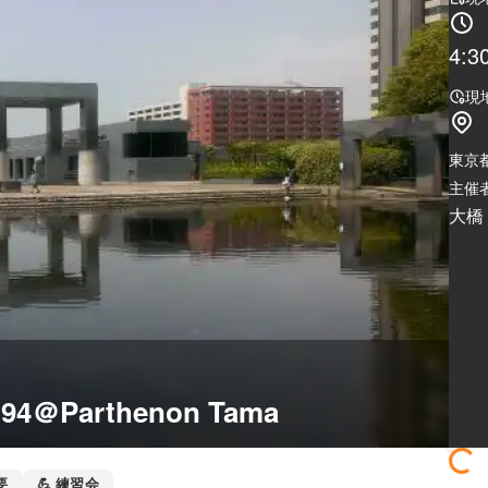
4:3
現
東京
主催者
大橋（
ol.94＠Parthenon Tama
要
💪 練習会