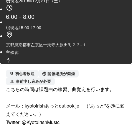
現地
2019年12月21日（土）
6:00
-
8:00
現地
15:00
-
17:00
京都府京都市左京区一乗寺大原田町２３−１
主催者:
う
🔰 初心者歓迎
🚭 開催場所が禁煙
🙋‍♀️ 事前申し込みが必要
こちらの時間は課題曲の練習、曲覚えを行います。

メール：kyotoirishあっとoutlook.jp　（”あっと”を@に変
えてください。）

Twitter: @KyotoIrishMusic
