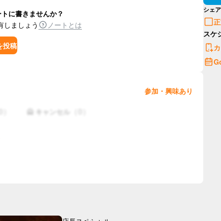
シェア
ートに書きませんか？
正
有しましょう
ノートとは
スケ
を投稿
カ
G
参加・興味あり
0
）
（
0
）
🙅 キャンセル