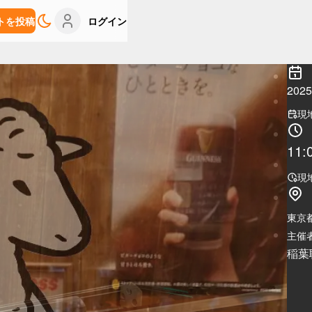
トを投稿
ログイン
202
現
11:
現
東京
主催者
稲葉