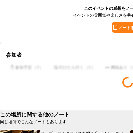
このイベントの感想をノ
イベントの雰囲気や楽しさを共
ノート
参加者
（
0
）
（
0
）
（
✋ 参加予定
🤔 行けたら行く
👀 興味あり
この場所に関する他のノート
同じ場所でこんなノートもあります