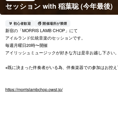
セッション with 稲葉聡 (今年最後)
🔰 初心者歓迎
🚭 開催場所が禁煙
新宿の「MORRIS LAMB CHOP」にて

アイルランド伝統音楽のセッションです。

毎週月曜日20時〜開催

アイリッシュミュージックが好きな方は是非お越し下さい。
※既に決まった伴奏者がいる為、伴奏楽器での参加はお控え下
https://morrislambchop.owst.jp/