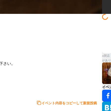


※閉店
があり
さい。

イベ
イベント内容をコピーして新規投稿