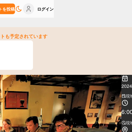
トを投稿
ログイン
ントも予定されています
202
現
6:0
現