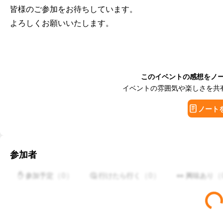
皆様のご参加をお待ちしています。

よろしくお願いいたします。
このイベントの感想をノ
イベントの雰囲気や楽しさを共
ノート
参加者
（
0
）
（
0
）
（
✋ 参加予定
🤔 行けたら行く
👀 興味あり