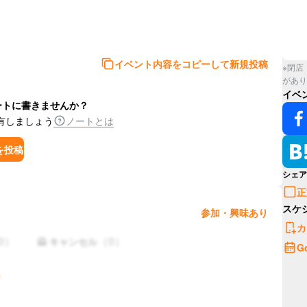
イベント内容をコピーして新規投稿
※閉店
があり
イベ
ートに書きませんか？
有しましょう
ノートとは
を投稿
シェア
正
スケ
参加・興味あり
カ
0
）
（
0
）
🙅 キャンセル
G