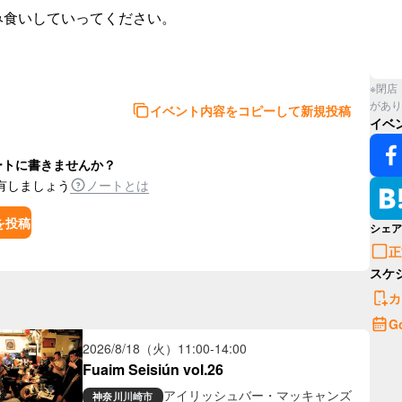
食いしていってください。

※閉店
があり
イベント内容をコピーして新規投稿
イベ
ートに書きませんか？
有しましょう
ノートとは
を投稿
シェア
正
スケ
カ
G
2026/8/18（火）
11:00
-
14:00
Fuaim Seisiún vol.26
アイリッシュバー・マッキャンズ
神奈川
川崎市