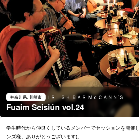
ＩＲＩＳＨ ＢＡＲ ＭｃＣＡＮＮ’Ｓ
神奈川県
, 川崎市
Fuaim Seisiún vol.24
学生時代から仲良くしているメンバーでセッションを開催し
ンズ様、ありがとうございます)。
