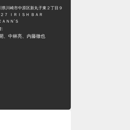
川県川崎市中原区新丸子東２丁目９
−２７ ＩＲＩＳＨ ＢＡＲ
ＣＡＮＮ’Ｓ
:
開、中林亮、内藤徹也