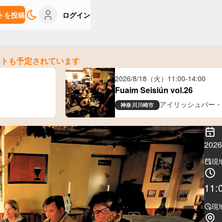
トを投稿
ログイン
ントも予定されています
2026/8/18（火）
11:00
-
14:00
Fuaim Seisiún vol.26
アイリッシュバー・
神奈川
川崎市
20
現
11:
現