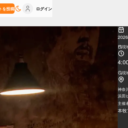
トを投稿
ログイン
20
現
4:0
現
神奈
浜田ビ
主催者
本牧