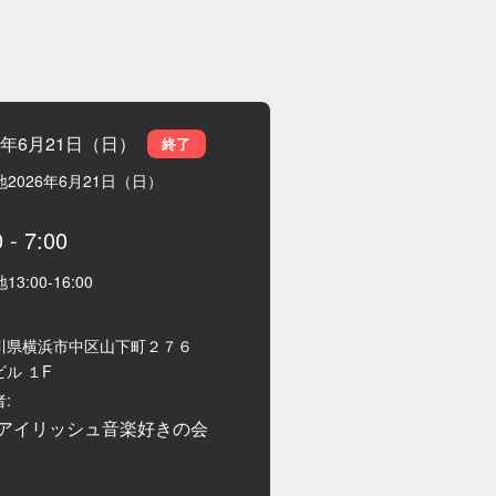
26年6月21日（日）
終了
地
2026年6月21日（日）
0
-
7:00
地
13:00
-
16:00
川県横浜市中区山下町２７６
ル １F
:
アイリッシュ音楽好きの会