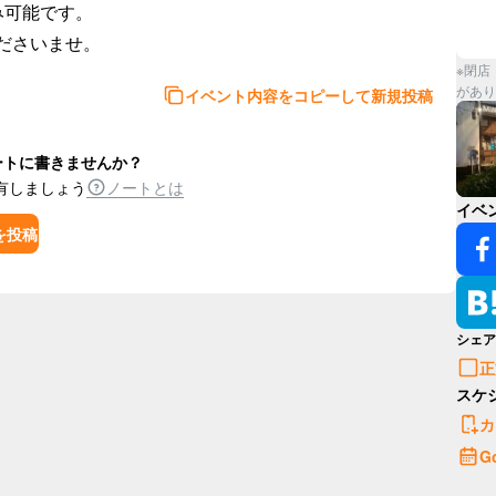
可能です。

※閉店
があり
イベント内容をコピーして新規投稿
ートに書きませんか？
有しましょう
ノートとは
イベ
を投稿
シェア
正
スケ
カ
G