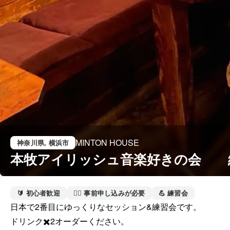
MINTON HOUSE
神奈川県
, 横浜市
本牧アイリッシュ音楽好きの会　　
🔰 初心者歓迎
🙋‍♀️ 事前申し込みが必要
💪 練習会
日本で2番目にゆっくりなセッション&練習会です。

ドリンク✖️2オーダーください。
