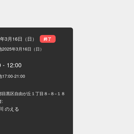
25年3月16日（日）
終了
地
2025年3月16日（日）
0
-
12:00
地
17:00
-
21:00
都目黒区自由が丘１丁目８−８−１８
:
川 のえる