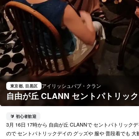
アイリッシュパブ・クラン
東京都
, 目黒区
自由が丘 CLANN セントパトリッ
🔰 初心者歓迎
3月 16日 17時から 自由が丘 CLANNで セントパトリッ
ので セントパトリックデイの グッズや 服や 普段着でも 大歓