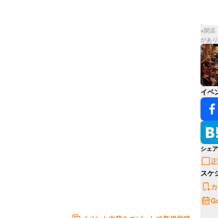
※閉店
があり
イベ
シェア
正
スケ
カ
G