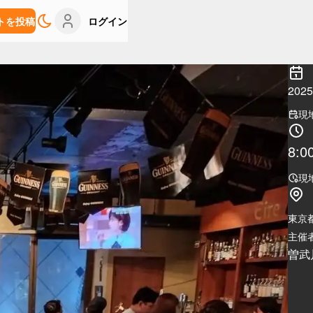
トを投稿
ログイン
20
現
8:0
現
東京
主催者
曽武