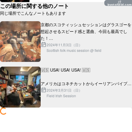
この場所に関する他のノート
kyotofield.com
同じ場所でこんなノートもあります
京都のスコティッシュセッションはグラスゴーを
想起させるスピード感と選曲、今回も最高でし
た！

2024年11月3日（日）
Scottish folk music session @ field
ところで近くに席からすごい楽しそうにセッショ
ン聴いてくれている外国人旅行者のカップルがい
らっしゃったんです...
🇺🇸 USA! USA! USA! 🇺🇸

アメリカはコネチカットからイーリアンパイプ奏
者のナイスなクールガイ、ジョナサンがやってき
2024年3月31日（日）
Field Irish Session
た！
