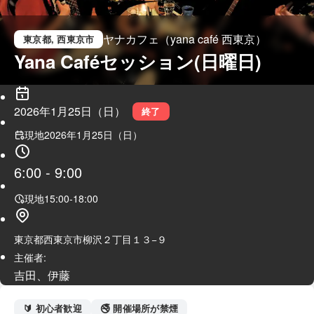
ヤナカフェ（yana café 西東京）
東京都
, 西東京市
Yana Caféセッション(日曜日)
2026年1月25日（日）
終了
現地
2026年1月25日（日）
6:00
-
9:00
現地
15:00
-
18:00
東京都西東京市柳沢２丁目１３−９
主催者:
吉田、伊藤
🔰 初心者歓迎
🚭 開催場所が禁煙