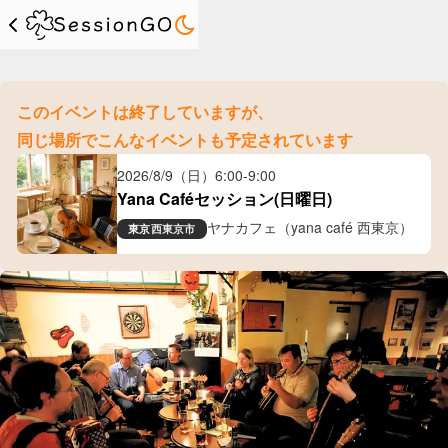
このイベントは終了していますが、
同じ場所でこんなイベントも予定されています
2026/8/9（日）
6:00
-
9:00
Yana Caféセッション(日曜日)
ヤナカフェ（yana café 西東京）
東京
西東京市