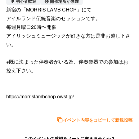
🔰 初心者歓迎
🚭 開催場所が禁煙
新宿の「MORRIS LAMB CHOP」にて

アイルランド伝統音楽のセッションです。

毎週月曜日20時〜開催

アイリッシュミュージックが好きな方は是非お越し下さ
い。

※既に決まった伴奏者がいる為、伴奏楽器での参加はお
控え下さい。

https://morrislambchop.owst.jp/
イベント内容をコピーして新規投稿
このイベントの感想をノートに書きませんか？