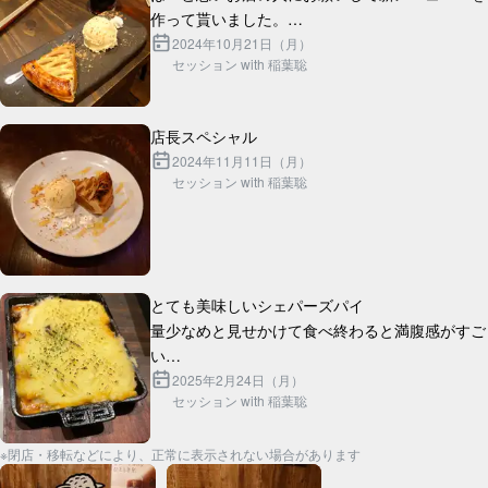
作って貰いました。

ギネスと合わせて丁度2000円です。

2024年10月21日（月）
セッション with 稲葉聡
2024年11月11日（月）
セッション with 稲葉聡
とても美味しいシェパーズパイ

量少なめと見せかけて食べ終わると満腹感がすご
い

芋とラム肉の間の層にチーズがたっぷり入ってて
2025年2月24日（月）
セッション with 稲葉聡
※閉店・移転などにより、正常に表示されない場合があります