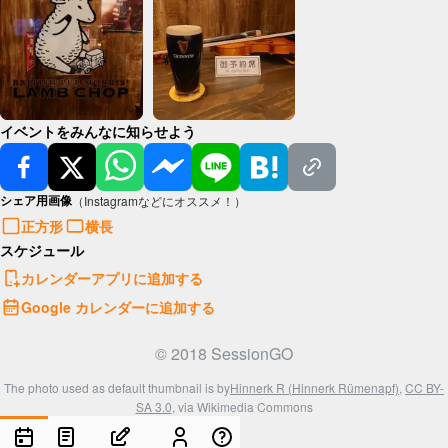
イベントをみんなに知らせよう
シェア用画像
（Instagramなどにオススメ！）
正方形
横長
スケジュール
カレンダーアプリに追加する
Google カレンダーに追加する
© 2018 SessionGO
The photo used as default thumbnail is by
Hinnerk R (Hinnerk Rümenapf)
,
CC BY-
SA 3.0
, via Wikimedia Commons