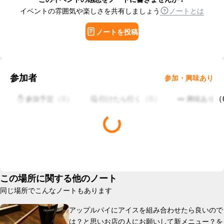
イベントの雰囲気や楽しさを共有しましょう
ノートとは
ノートを投稿
参加者
参加・興味あり
（
0
）
（
0
）
（
✋ 参加予定
🤔 行けたら行く
👀 興味あり
この場所に関する他のノート
同じ場所でこんなノートもあります
アップルパイにアイスを組み合わせたら良いので
は？と思いお店の人にお願いして新メニュー？を