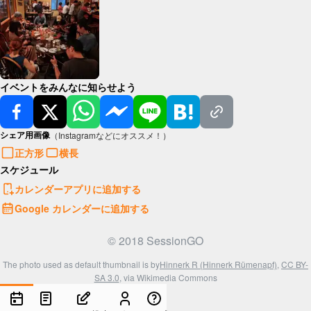
イベントをみんなに知らせよう
シェア用画像
（Instagramなどにオススメ！）
正方形
横長
スケジュール
カレンダーアプリに追加する
Google カレンダーに追加する
© 2018 SessionGO
The photo used as default thumbnail is by
Hinnerk R (Hinnerk Rümenapf)
,
CC BY-
SA 3.0
, via Wikimedia Commons