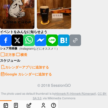
イベントをみんなに知らせよう
シェア用画像
（Instagramなどにオススメ！）
正方形
横長
スケジュール
カレンダーアプリに追加する
Google カレンダーに追加する
© 2018 SessionGO
The photo used as default thumbnail is by
Hinnerk R (Hinnerk Rümenapf)
,
CC BY-
SA 3.0
, via Wikimedia Commons