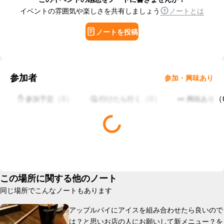
イベントの雰囲気や楽しさを共有しましょう
ノートとは
ノートを投稿
参加者
参加・興味あり
（
0
）
（
0
）
（
✋ 参加予定
🤔 行けたら行く
👀 興味あり
この場所に関する他のノート
同じ場所でこんなノートもあります
アップルパイにアイスを組み合わせたら良いので
は？と思いお店の人にお願いして新メニュー？を