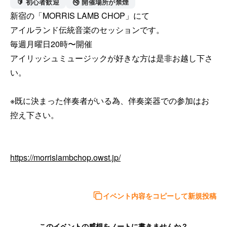
🔰 初心者歓迎
🚭 開催場所が禁煙
新宿の「MORRIS LAMB CHOP」にて

アイルランド伝統音楽のセッションです。

毎週月曜日20時〜開催

アイリッシュミュージックが好きな方は是非お越し下さ
い。

※既に決まった伴奏者がいる為、伴奏楽器での参加はお
控え下さい。

https://morrislambchop.owst.jp/
イベント内容をコピーして新規投稿
このイベントの感想をノートに書きませんか？