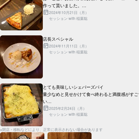
作って貰いました。

ギネスと合わせて丁度2000円です。

2024年10月21日（月）
セッション with 稲葉聡
2024年11月11日（月）
セッション with 稲葉聡
とても美味しいシェパーズパイ

量少なめと見せかけて食べ終わると満腹感がすご
い

芋とラム肉の間の層にチーズがたっぷり入ってて
2025年2月24日（月）
セッション with 稲葉聡
※閉店・移転などにより、正常に表示されない場合があります