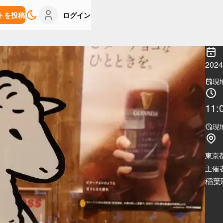
トを投稿
ログイン
20
現
11:
現
東京
主催者
稲葉