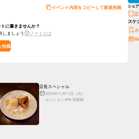
シェア
イベント内容をコピーして新規投稿
正
スケ
ートに書きませんか？
カ
有しましょう
ノートとは
G
を投稿
2024年11月11日（月）
セッション with 稲葉聡