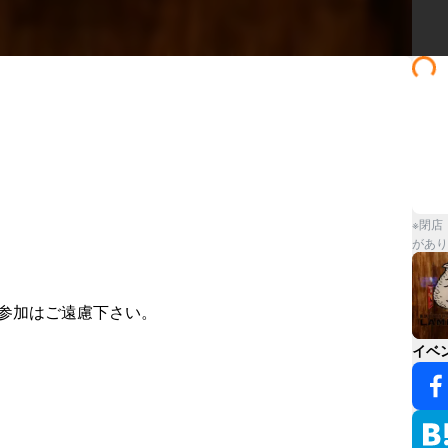
※閉店
があり
参加はご遠慮下さい。

イベ