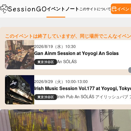
イベント
ノート
イベン
このサイトについて
このイベントは終了していますが、
同じ場所でこんなイベ
2026/8/19（水）
10:30
Gan Ainm Session at Yoyogi An Solas
An SÓLÁS
東京
渋谷区
2026/9/29（火）
10:00
-
13:00
Irish Music Session Vol.177 at Yoyogi, Toky
Irish Pub An SÓLÁS アイリッシュパ
東京
渋谷区