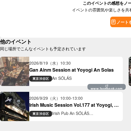
このイベントの感想をノ
イベントの雰囲気や楽しさを共
ノート
他のイベント
同じ場所でこんなイベントも予定されています
2026/8/19（水）
10:30
Gan Ainm Session at Yoyogi An Solas
An SÓLÁS
東京
渋谷区
www.facebook.com
2026/9/29（火）
10:00
-
13:00
Irish Music Session Vol.177 at Yoyogi, 
Tokyo
Irish Pub An SÓLÁS
東京
渋谷区
アイリッシュパブ アン ソラス