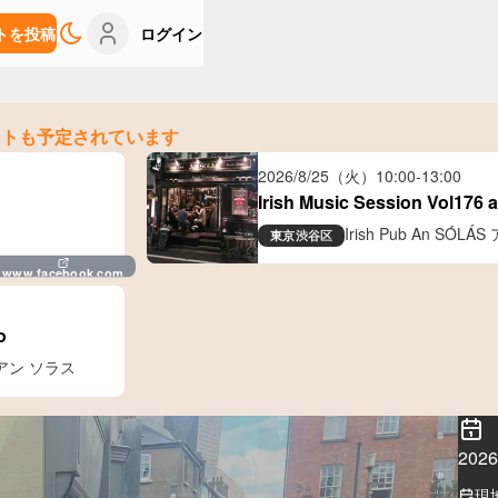
トを投稿
ログイン
ントも予定されています
2026/8/25（火）
10:00
-
13:00
Irish Music Session Vol176 
Irish Pub An S
東京
渋谷区
www.facebook.com
o
ブ アン ソラス
20
現