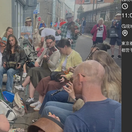
11:
現
東京
都営千