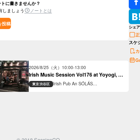
ートに書きませんか？
有しましょう
ノートとは
を投稿
シェア
正
スケ
カ
G
2026/8/25（火）
10:00
-
13:00
Irish Music Session Vol176 at Yoyogi, 
Tokyo
Irish Pub An SÓLÁS
東京
渋谷区
アイリッシュパブ アン ソラス
© 2018 SessionGO