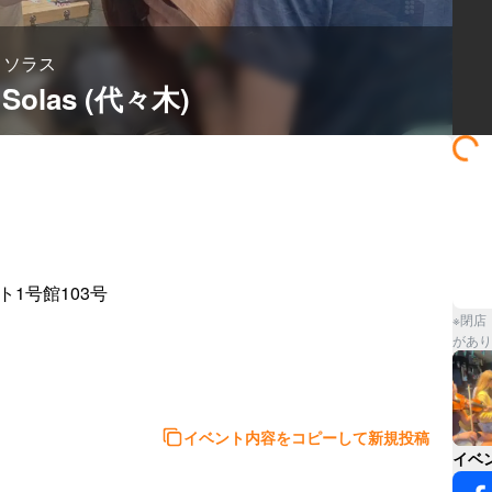
ン ソラス
las (代々木)
1号館103号

※閉店
があり
イベント内容をコピーして新規投稿
イベ