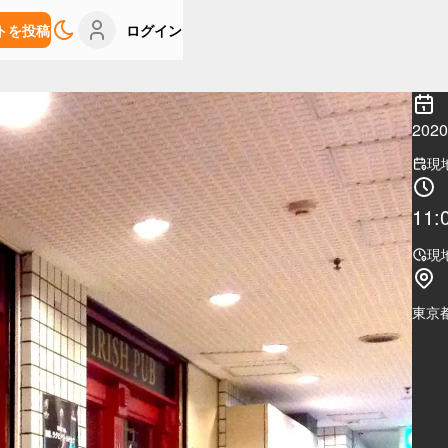
トを投稿
ログイン
20
現
11:
現
東京