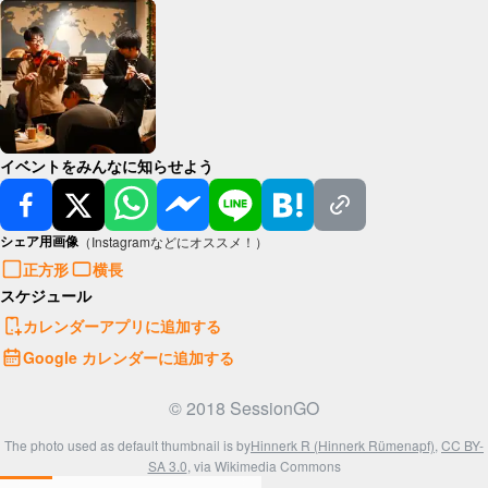
イベントをみんなに知らせよう
シェア用画像
（Instagramなどにオススメ！）
正方形
横長
スケジュール
カレンダーアプリに追加する
Google カレンダーに追加する
© 2018 SessionGO
The photo used as default thumbnail is by
Hinnerk R (Hinnerk Rümenapf)
,
CC BY-
SA 3.0
, via Wikimedia Commons