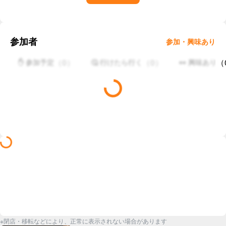
参加者
参加・興味あり
（
0
）
（
0
）
（
✋ 参加予定
🤔 行けたら行く
👀 興味あり
※閉店・移転などにより、正常に表示されない場合があります