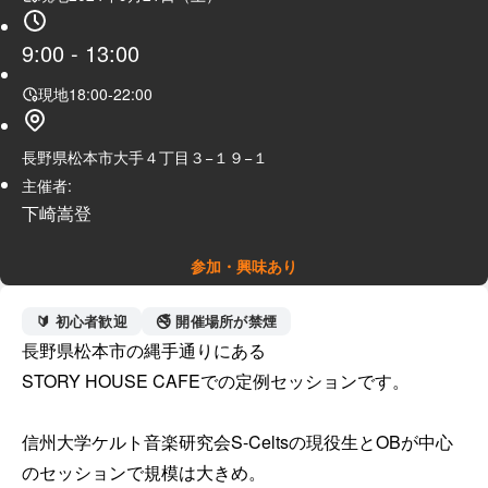
9:00
-
13:00
現地
18:00
-
22:00
長野県松本市大手４丁目３−１９−１
主催者:
下崎嵩登
参加・興味あり
🔰 初心者歓迎
🚭 開催場所が禁煙
長野県松本市の縄手通りにある

STORY HOUSE CAFEでの定例セッションです。

信州大学ケルト音楽研究会S-Celtsの現役生とOBが中心
のセッションで規模は大きめ。
