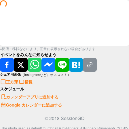
※閉店・移転などにより、正常に表示されない場合があります
イベントをみんなに知らせよう
シェア用画像
（Instagramなどにオススメ！）
正方形
横長
スケジュール
カレンダーアプリに追加する
Google カレンダーに追加する
© 2018 SessionGO
The photo used as default thumbnail is by
Hinnerk R (Hinnerk Rümenapf)
,
CC BY-