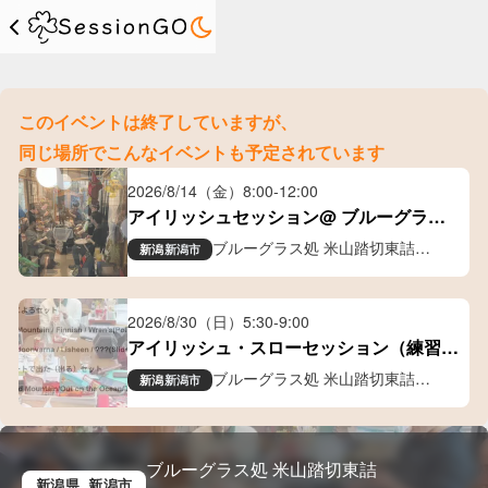
このイベントは終了していますが、
同じ場所でこんなイベントも予定されています
2026/8/14（金）
8:00
-
12:00
アイリッシュセッション@ ブルーグラス
処 米山踏切東詰
ブルーグラス処 米山踏切東詰
新潟
新潟市
ギャラリー喫茶
2026/8/30（日）
5:30
-
9:00
アイリッシュ・スローセッション（練習）
会
ブルーグラス処 米山踏切東詰
新潟
新潟市
ギャラリー喫茶
ブルーグラス処 米山踏切東詰
新潟県
, 新潟市