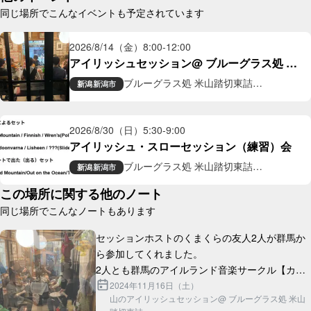
同じ場所でこんなイベントも予定されています
2026/8/14（金）
8:00
-
12:00
アイリッシュセッション@ ブルーグラス処 米
山踏切東詰
ブルーグラス処 米山踏切東詰
新潟
新潟市
ギャラリー喫茶
2026/8/30（日）
5:30
-
9:00
アイリッシュ・スローセッション（練習）会
ブルーグラス処 米山踏切東詰
新潟
新潟市
ギャラリー喫茶
この場所に関する他のノート
同じ場所でこんなノートもあります
セッションホストのくまくらの友人2人が群馬か
ら参加してくれました。

2人とも群馬のアイルランド音楽サークル【カパ
ルトーン】に所属しており、隣県同士の交流を深
2024年11月16日（土）
山のアイリッシュセッション@ ブルーグラス処 米山