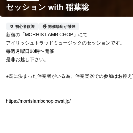
セッション with 稲葉聡
🔰 初心者歓迎
🚭 開催場所が禁煙
新宿の「MORRIS LAMB CHOP」にて

アイリッシュトラッドミュージックのセッションです。

毎週月曜日20時〜開催

是非お越し下さい。

※既に決まった伴奏者がいる為、伴奏楽器での参加はお控え下
https://morrislambchop.owst.jp/