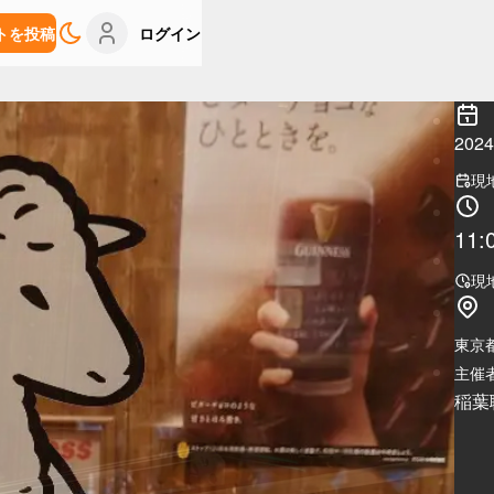
トを投稿
ログイン
202
現
11:
現
東京
主催者
稲葉