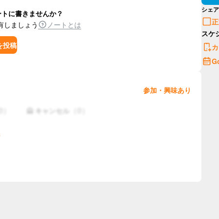
シェア
ートに書きませんか？
正
有しましょう
ノートとは
スケ
を投稿
カ
G
参加・興味あり
0
）
（
0
）
🙅 キャンセル