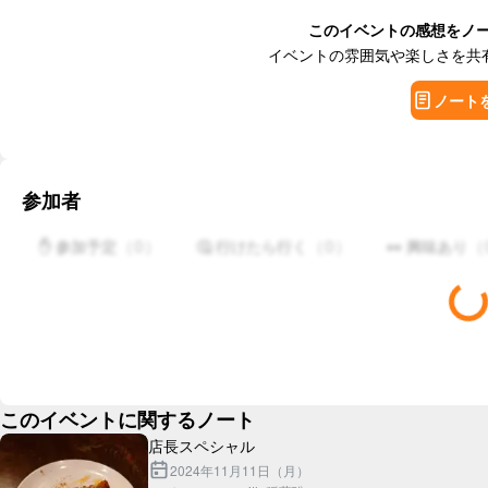
このイベントの感想をノ
イベントの雰囲気や楽しさを共
ノート
参加者
（
0
）
（
0
）
（
✋ 参加予定
🤔 行けたら行く
👀 興味あり
このイベントに関するノート
2024年11月11日（月）