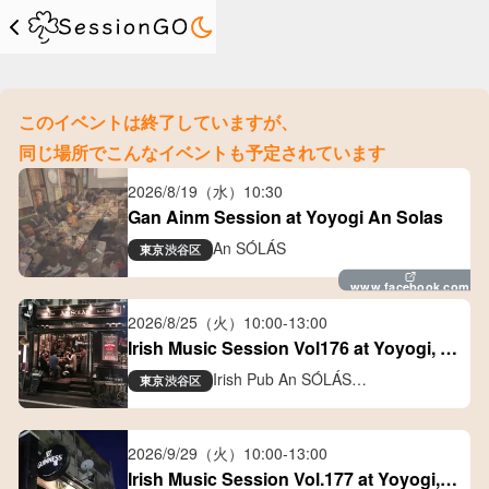
このイベントは終了していますが、
同じ場所でこんなイベントも予定されています
2026/8/19（水）
10:30
Gan Ainm Session at Yoyogi An Solas
An SÓLÁS
東京
渋谷区
www.facebook.com
2026/8/25（火）
10:00
-
13:00
Irish Music Session Vol176 at Yoyogi, 
Tokyo
Irish Pub An SÓLÁS
東京
渋谷区
アイリッシュパブ アン ソラス
2026/9/29（火）
10:00
-
13:00
Irish Music Session Vol.177 at Yoyogi, 