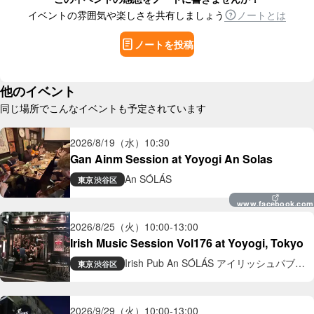
イベントの雰囲気や楽しさを共有しましょう
ノートとは
ノートを投稿
他のイベント
同じ場所でこんなイベントも予定されています
2026/8/19（水）
10:30
Gan Ainm Session at Yoyogi An Solas
An SÓLÁS
東京
渋谷区
www.facebook.com
2026/8/25（火）
10:00
-
13:00
Irish Music Session Vol176 at Yoyogi, Tokyo
Irish Pub An SÓLÁS アイリッシュパブ
東京
渋谷区
アン ソラス
2026/9/29（火）
10:00
-
13:00