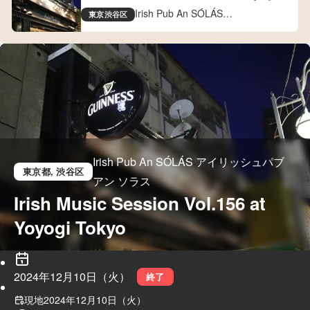
Tokyo
Irish Pub An SÓLÁS
東京
渋谷区
アイリッシュパブ アン ソラス
Irish Pub An SÓLÁS アイリッシュパブ
東京都
, 渋谷区
アン ソラス
Irish Music Session Vol.156 at 
Yoyogi Tokyo
2024年12月10日（火）
終了
現地
2024年12月10日（火）