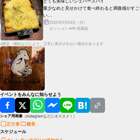
とても美味しいシェパーズパイ

量少なめと見せかけて食べ終わると満腹感がすご
い

芋とラム肉の間の層にチーズがたっぷり入ってて
2025年2月24日（月）
セッション with 稲葉聡
※閉店・移転などにより、正常に表示されない場合があります
イベントをみんなに知らせよう
シェア用画像
（Instagramなどにオススメ！）
正方形
横長
スケジュール