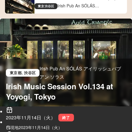
Tokyo
Irish Pub An SÓLÁS
東京
渋谷区
アイリッシュパブ アン ソラス
Irish Pub An SÓLÁS アイリッシュパブ
東京都
, 渋谷区
アン ソラス
Irish Music Session Vol.134 at 
Yoyogi, Tokyo
2023年11月14日（火）
終了
現地
2023年11月14日（火）