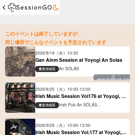
このイベントは終了していますが、
同じ場所でこんなイベントも予定されています
2026/8/19（水）
10:30
Gan Ainm Session at Yoyogi An Solas
An SÓLÁS
東京
渋谷区
www.facebook.com
2026/8/25（火）
10:00
-
13:00
Irish Music Session Vol176 at Yoyogi, 
Tokyo
Irish Pub An SÓLÁS
東京
渋谷区
アイリッシュパブ アン ソラス
2026/9/29（火）
10:00
-
13:00
Irish Music Session Vol.177 at Yoyogi, 