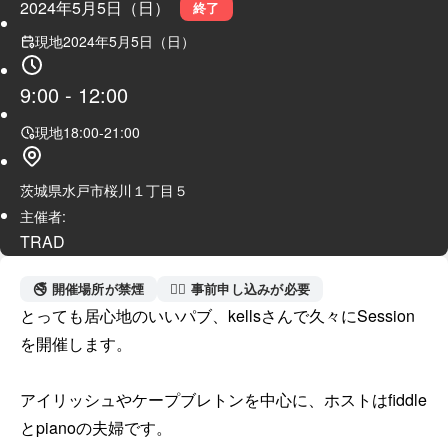
2024年5月5日（日）
終了
現地
2024年5月5日（日）
9:00
-
12:00
現地
18:00
-
21:00
茨城県水戸市桜川１丁目５
主催者:
TRAD
🚭 開催場所が禁煙
🙋‍♀️ 事前申し込みが必要
とっても居心地のいいパブ、kellsさんで久々にSession
を開催します。

アイリッシュやケープブレトンを中心に、ホストはfiddle
とpianoの夫婦です。
