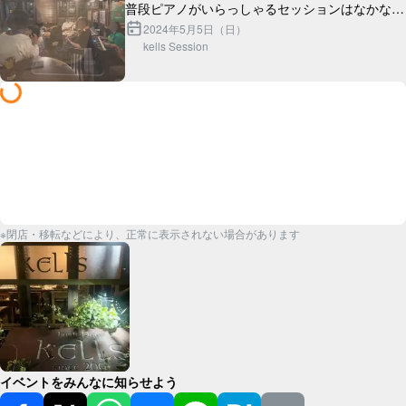
普段ピアノがいらっしゃるセッションはなかなか
参加していないのですが、セッション全体がノリ
2024年5月5日（日）
kells Session
ノリになってとても新鮮ですね。

Sessi...
※閉店・移転などにより、正常に表示されない場合があります
イベントをみんなに知らせよう