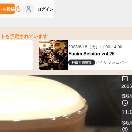
トを投稿
ログイン
ントも予定されています
2026/8/18（火）
11:00
-
14:00
Fuaim Seisiún vol.26
アイリッシュバー・
神奈川
川崎市
20
現
11:
現