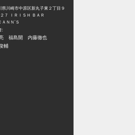
川県川崎市中原区新丸子東２丁目９
−２７ ＩＲＩＳＨ ＢＡＲ
ＣＡＮＮ’Ｓ
:
亮 福島開 内藤徹也
俊輔