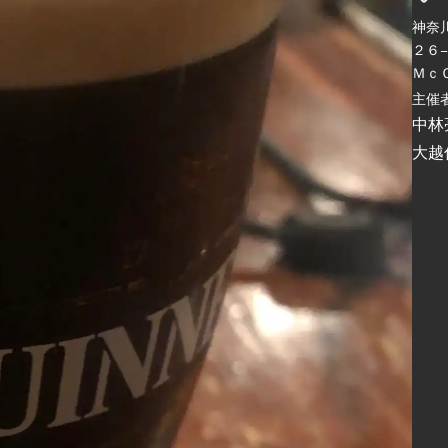
神奈
２６
Ｍｃ
主催者
中林
大越