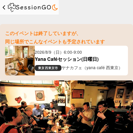
このイベントは終了していますが、
同じ場所でこんなイベントも予定されています
2026/8/9（日）
6:00
-
9:00
Yana Caféセッション(日曜日)
ヤナカフェ（yana café 西東京）
東京
西東京市