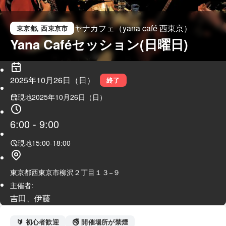
ヤナカフェ（yana café 西東京）
東京都
, 西東京市
Yana Caféセッション(日曜日)
2025年10月26日（日）
終了
現地
2025年10月26日（日）
6:00
-
9:00
現地
15:00
-
18:00
東京都西東京市柳沢２丁目１３−９
主催者:
吉田、伊藤
🔰 初心者歓迎
🚭 開催場所が禁煙