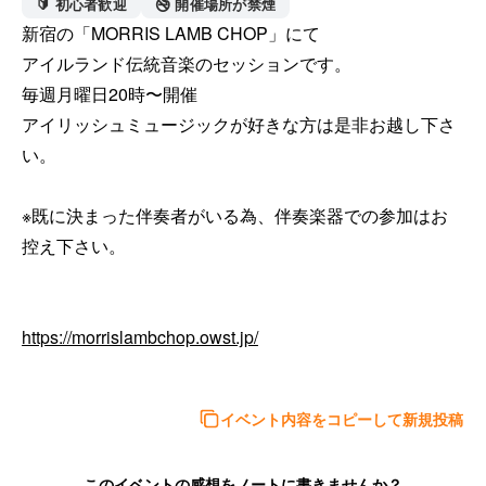
🔰 初心者歓迎
🚭 開催場所が禁煙
新宿の「MORRIS LAMB CHOP」にて

アイルランド伝統音楽のセッションです。

毎週月曜日20時〜開催

アイリッシュミュージックが好きな方は是非お越し下さ
い。

※既に決まった伴奏者がいる為、伴奏楽器での参加はお
控え下さい。

https://morrislambchop.owst.jp/
イベント内容をコピーして新規投稿
このイベントの感想をノートに書きませんか？