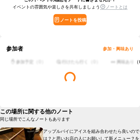
イベントの雰囲気や楽しさを共有しましょう
ノートとは
ノートを投稿
参加者
参加・興味あり
（
0
）
（
0
）
（
✋ 参加予定
🤔 行けたら行く
👀 興味あり
この場所に関する他のノート
同じ場所でこんなノートもあります
アップルパイにアイスを組み合わせたら良いので
は？と思いお店の人にお願いして新メニュー？を