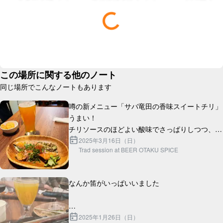
この場所に関する他のノート
同じ場所でこんなノートもあります
噂の新メニュー「サバ竜田の香味スイートチリ」
うまい！

チリソースのほどよい酸味でさっぱりしつつ、サ
バ竜田のジューシーな味わいが口の中に広がりま
2025年3月16日（日）
Trad session at BEER OTAKU SPICE
す。

セッションで面白い試みだったのは、曲出しする
なんか笛がいっぱいいました

時の1...
2025年1月26日（日）