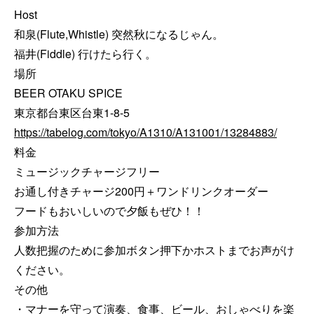
Host

和泉(Flute,Whistle) 突然秋になるじゃん。

福井(Fiddle) 行けたら行く。

場所

BEER OTAKU SPICE

https://tabelog.com/tokyo/A1310/A131001/13284883/
料金

ミュージックチャージフリー

お通し付きチャージ200円＋ワンドリンクオーダー

フードもおいしいので夕飯もぜひ！！

参加方法

人数把握のために参加ボタン押下かホストまでお声がけ
ください。

その他

・マナーを守って演奏、食事、ビール、おしゃべりを楽