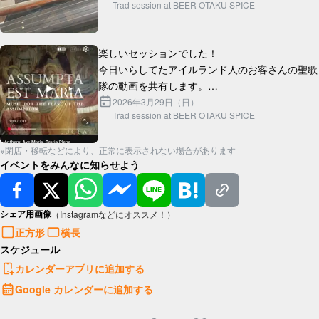
Trad session at BEER OTAKU SPICE
楽しいセッションでした！

今日いらしてたアイルランド人のお客さんの聖歌
隊の動画を共有します。

https://youtu.be/fDWBu6ml1Ww?
2026年3月29日（日）
Trad session at BEER OTAKU SPICE
※閉店・移転などにより、正常に表示されない場合があります
イベントをみんなに知らせよう
シェア用画像
（Instagramなどにオススメ！）
正方形
横長
スケジュール
カレンダーアプリに追加する
Google カレンダーに追加する