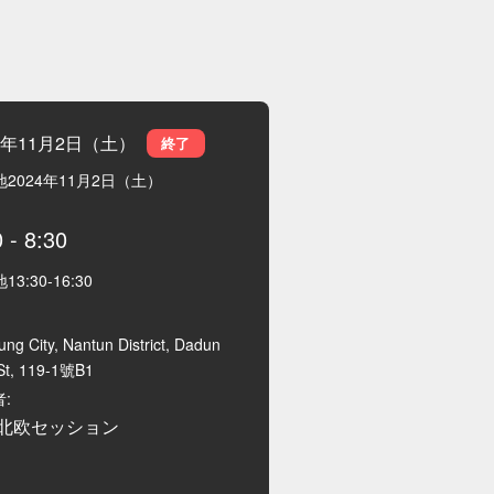
24年11月2日（土）
終了
地
2024年11月2日（土）
0
-
8:30
地
13:30
-
16:30
ung City, Nantun District, Dadun
St, 119-1號B1
:
北欧セッション