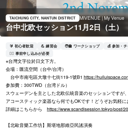
MIVENUE | My Venue
TAICHUNG CITY
, NANTUN DISTRICT
台中北欧セッション11月2日（土）
🔰 初心者歓迎
💪 練習会
🧑‍🏫 ワークショップ
💰 参加・
🙋‍♀️ 事前申し込みが必要
※台灣文字位於日文下方。

会場：匯流空間（台中/台湾）

　台中市南屯區大墩十七街119-1號B1 
https://huiluispace.co
参加費：300TWD（台湾ドル）

スウェーデンを主とした北欧伝統音楽のセッションですが、
アコースティック楽器なら何でもOKです！どうぞお気軽に
詳細はこちらから　
https://www.scandisession.tokyo/post/
【北歐音樂工作坊】斯堪地那維亞民謠演奏
