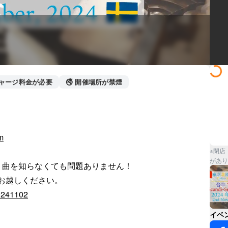
チャージ料金が必要
🚭 開催場所が禁煙
m
※閉店
があり
曲を知らなくても問題ありません！

お越しください。

20241102
イベ