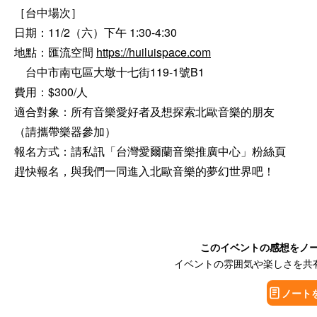
［台中場次］

日期：11/2（六）下午 1:30-4:30

地點：匯流空間 
https://huiluispace.com
　台中市南屯區大墩十七街119-1號B1

費用：$300/人

適合對象：所有音樂愛好者及想探索北歐音樂的朋友

（請攜帶樂器參加）

報名方式：請私訊「台灣愛爾蘭音樂推廣中心」粉絲頁

趕快報名，與我們一同進入北歐音樂的夢幻世界吧！
このイベントの感想をノ
イベントの雰囲気や楽しさを共
ノート