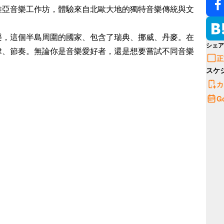
維亞音樂工作坊，體驗來自北歐大地的獨特音樂傳統與文
樂，這個半島周圍的國家、包含了瑞典、挪威、丹麥。在
シェア
律、節奏。無論你是音樂愛好者，還是想要嘗試不同音樂
正
スケ
カ
G