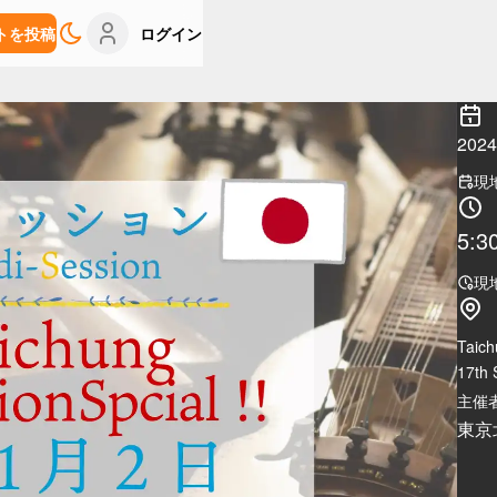
トを投稿
ログイン
20
現
5:3
現
Taich
17th 
主催者
東京