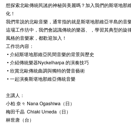
想探索北歐傳統民謠的神秘與美麗嗎？加入我們的斯堪地那
化！

我們常說的北歐音樂，通常指的就是斯堪地那維亞半島的音
這場工作坊中，我們會認識傳統的樂器、，學習其典型的旋
風格的音樂家，都歡迎加入！

工作坊內容：

 • 介紹斯堪地那維亞民間音樂的背景與歷史

 • 介紹傳統樂器Nyckelharpa 的演奏技巧

 • 欣賞北歐傳統曲調與獨特的聲音藝術

 • 一起演奏斯堪地那維亞傳統音樂

主講人：

​小柏 奈々 Nana Ogashiwa（日）

梅田千晶  Chiaki Umeda（日）

林世唐（台）
