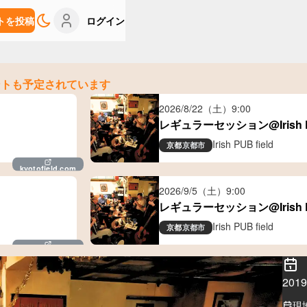
トを投稿
ログイン
ントも予定されています
2026/8/22（土）
9:00
レギュラーセッション@Irish PU
Irish PUB field
京都
京都市
kyotofield.com
2026/9/5（土）
9:00
レギュラーセッション@Irish PU
Irish PUB field
京都
京都市
kyotofield.com
20
現