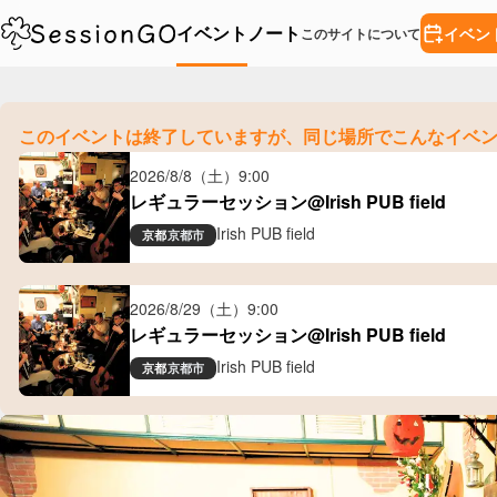
イベント
ノート
イベン
このサイトについて
このイベントは終了していますが、
同じ場所でこんなイベ
2026/8/8（土）
9:00
レギュラーセッション@Irish PUB field
Irish PUB field
京都
京都市
2026/8/29（土）
9:00
レギュラーセッション@Irish PUB field
Irish PUB field
京都
京都市