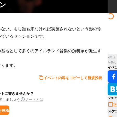
ョン
らない、もし誰も来なければ実施されないという形の珍
ているセッションです。

の基地として多くのアイルランド音楽の演奏家が誕生す
※閉店
があり
なります。
イベ
イベント内容をコピーして新規投稿
ートに書きませんか？
シェア
有しましょう
ノートとは
正
を投稿
スケ