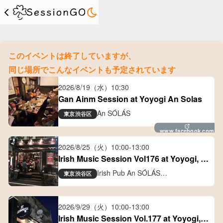
このイベントは終了していますが、
同じ場所でこんなイベントも予定されています
2026/8/19（水）
10:30
Gan Ainm Session at Yoyogi An Solas
An SÓLÁS
東京
渋谷区
www.facebook.com
2026/8/25（火）
10:00
-
13:00
Irish Music Session Vol176 at Yoyogi, 
Tokyo
Irish Pub An SÓLÁS
東京
渋谷区
アイリッシュパブ アン ソラス
2026/9/29（火）
10:00
-
13:00
Irish Music Session Vol.177 at Yoyogi, 