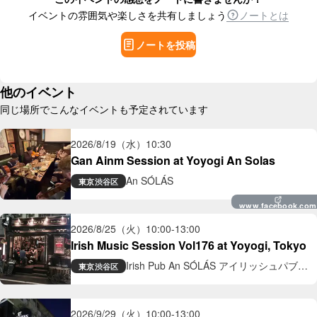
イベントの雰囲気や楽しさを共有しましょう
ノートとは
ノートを投稿
他のイベント
同じ場所でこんなイベントも予定されています
2026/8/19（水）
10:30
Gan Ainm Session at Yoyogi An Solas
An SÓLÁS
東京
渋谷区
www.facebook.com
2026/8/25（火）
10:00
-
13:00
Irish Music Session Vol176 at Yoyogi, Tokyo
Irish Pub An SÓLÁS アイリッシュパブ
東京
渋谷区
アン ソラス
2026/9/29（火）
10:00
-
13:00