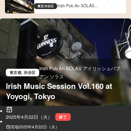
Tokyo
Irish Pub An SÓLÁS
東京
渋谷区
アイリッシュパブ アン ソラス
Irish Pub An SÓLÁS アイリッシュパブ
東京都
, 渋谷区
アン ソラス
Irish Music Session Vol.160 at 
Yoyogi, Tokyo
2025年4月22日（火）
終了
現地
2025年4月22日（火）