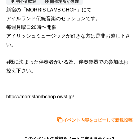
🔰 初心者歓迎
🚭 開催場所が禁煙
新宿の「MORRIS LAMB CHOP」にて

アイルランド伝統音楽のセッションです。

毎週月曜日20時〜開催

アイリッシュミュージックが好きな方は是非お越し下さ
い。

※既に決まった伴奏者がいる為、伴奏楽器での参加はお
控え下さい。

https://morrislambchop.owst.jp/
イベント内容をコピーして新規投稿
このイベントの感想をノートに書きませんか？