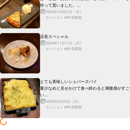
作って貰いました。

ギネスと合わせて丁度2000円です。

2024年10月21日（月）
セッション with 稲葉聡
2024年11月11日（月）
セッション with 稲葉聡
とても美味しいシェパーズパイ

量少なめと見せかけて食べ終わると満腹感がすご
い

芋とラム肉の間の層にチーズがたっぷり入ってて
2025年2月24日（月）
セッション with 稲葉聡