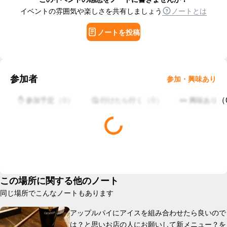
イベントの雰囲気や楽しさを共有しましょう
ノートとは
ノートを投稿
参加者
参加・興味あり
（
0
）
（
0
）
（
✋ 参加予定
🤔 行けたら行く
👀 興味あり
この場所に関する他のノート
同じ場所でこんなノートもあります
アップルパイにアイスを組み合わせたら良いので
は？と思いお店の人にお願いして新メニュー？を